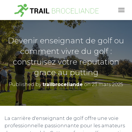
O
U
V
R
I
Devenir enseignant de golf ou
R
/
comment vivre du golf :
F
construisez votre reputation
E
R
grace au putting
M
E
R
Published by
trailbroceliande
on
23 mars 2025
L
A
N
A
V
I
La carrière d'enseignant de golf offre une voie
G
professionnelle passionnante pour les amateurs
A