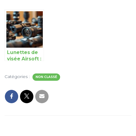
Lunettes de
visée Airsoft :
choisir la
meilleure
Catégories :
visibilité selon
NON CLASSÉ
les conditions
de jeu