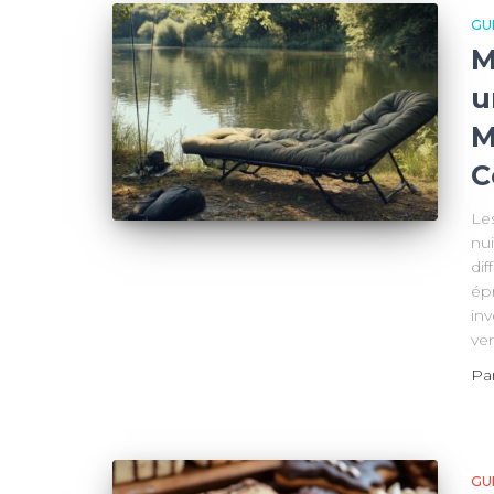
GU
M
u
M
C
Le
nui
di
ép
in
ver
Pa
GU