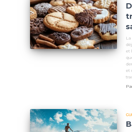
D
t
s
La
déj
et
qu
der
et 
tra
Pa
GU
B