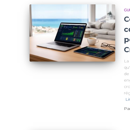
GU
C
c
p
C
La 
qu'
de 
en
cro
ré
Li
Pa