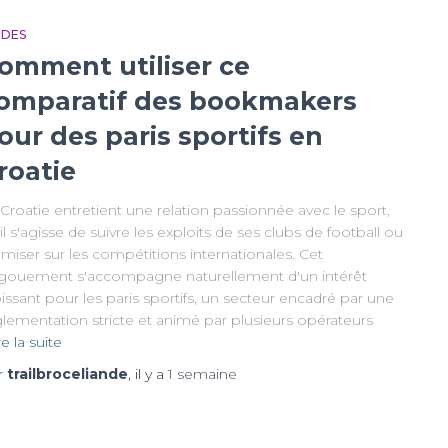
IDES
omment utiliser ce
omparatif des bookmakers
our des paris sportifs en
roatie
Croatie entretient une relation passionnée avec le sport,
il s'agisse de suivre les exploits de ses clubs de football ou
miser sur les compétitions internationales. Cet
gouement s'accompagne naturellement d'un intérêt
issant pour les paris sportifs, un secteur encadré par une
glementation stricte et animé par plusieurs opérateurs
re la suite
r
trailbroceliande
, il y a
1 semaine