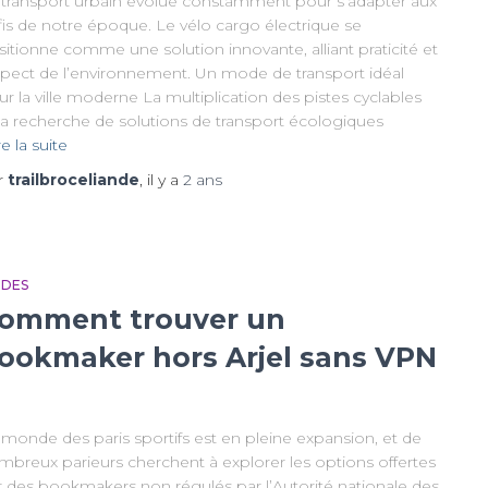
 transport urbain évolue constamment pour s’adapter aux
fis de notre époque. Le vélo cargo électrique se
itionne comme une solution innovante, alliant praticité et
spect de l’environnement. Un mode de transport idéal
r la ville moderne La multiplication des pistes cyclables
 la recherche de solutions de transport écologiques
re la suite
r
trailbroceliande
, il y a
2 ans
IDES
omment trouver un
ookmaker hors Arjel sans VPN
 monde des paris sportifs est en pleine expansion, et de
mbreux parieurs cherchent à explorer les options offertes
r des bookmakers non régulés par l’Autorité nationale des