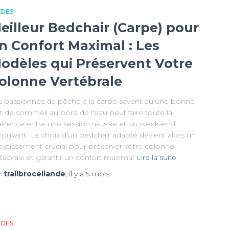
IDES
eilleur Bedchair (Carpe) pour
n Confort Maximal : Les
odèles qui Préservent Votre
olonne Vertébrale
s passionnés de pêche à la carpe savent qu'une bonne
t de sommeil au bord de l'eau peut faire toute la
fférence entre une session réussie et un week-end
rouvant. Le choix d'un bedchair adapté devient alors un
vestissement crucial pour préserver votre colonne
tébrale et garantir un confort maximal
Lire la suite
r
trailbroceliande
, il y a
5 mois
IDES