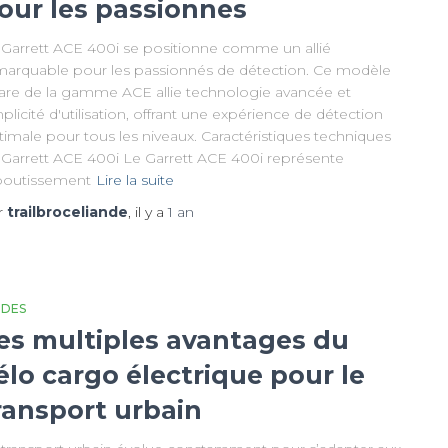
our les passionnes
 Garrett ACE 400i se positionne comme un allié
marquable pour les passionnés de détection. Ce modèle
are de la gamme ACE allie technologie avancée et
plicité d'utilisation, offrant une expérience de détection
imale pour tous les niveaux. Caractéristiques techniques
 Garrett ACE 400i Le Garrett ACE 400i représente
aboutissement
Lire la suite
r
trailbroceliande
, il y a
1 an
IDES
es multiples avantages du
élo cargo électrique pour le
ransport urbain