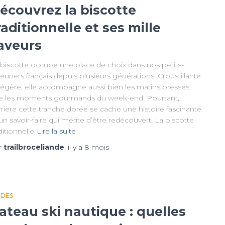
écouvrez la biscotte
raditionnelle et ses mille
aveurs
 biscotte occupe une place de choix dans nos petits-
euners français depuis plusieurs générations. Croustillante
 légère, elle accompagne aussi bien les matins pressés
e les moments gourmands du week-end. Pourtant,
rière cette tranche dorée se cache une histoire fascinante
un savoir-faire qui mérite d’être redécouvert. La biscotte
ditionnelle
Lire la suite
r
trailbroceliande
, il y a
8 mois
IDES
ateau ski nautique : quelles