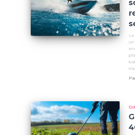
s
r
s
La 
un
enc
pla
bat
tra
Pa
GU
G
4