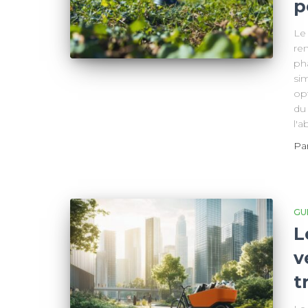
p
Le
re
ph
sim
opt
du
l'
Pa
GU
L
v
t