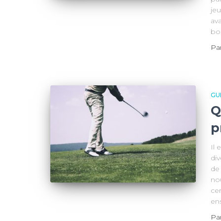
jeu
av
bo
Pa
GU
Q
p
Il 
div
de
nou
ce
en
Pa