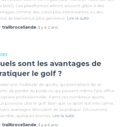
x (ANJ). Ces plateformes attirent souvent grâce à des
antages comme des cotes plus intéressantes ou des
nus de bienvenue plus généreux.
Lire la suite
r
trailbroceliande
, il y a
2 ans
IDES
uels sont les avantages de
ratiquer le golf ?
existe une multitude de sports, qui permettent de se
ertir, de perdre du poids ou qui peuvent même faire office
 carrière professionnelle. Parmi ces nombreux sports,
s pouvons citer le golf. Bien que ce sport soit très calme,
rtains avantages découlent de sa pratique. Découvrons
semble, quelques bonnes
Lire la suite
r
trailbroceliande
, il y a
6 ans