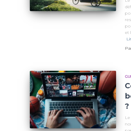
Le
dé
pos
re
pou
et
Li
Pa
GU
C
b
?
Le
no
pa