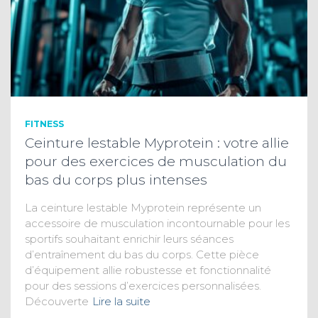
FITNESS
Ceinture lestable Myprotein : votre allie
pour des exercices de musculation du
bas du corps plus intenses
La ceinture lestable Myprotein représente un
accessoire de musculation incontournable pour les
sportifs souhaitant enrichir leurs séances
d’entraînement du bas du corps. Cette pièce
d’équipement allie robustesse et fonctionnalité
pour des sessions d’exercices personnalisées.
Découverte
Lire la suite