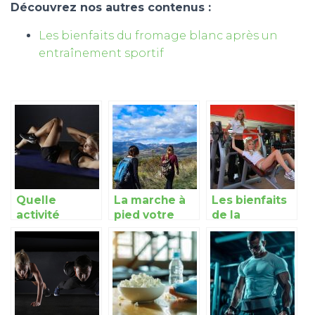
Découvrez nos autres contenus :
Les bienfaits du fromage blanc après un
entraînement sportif
Quelle
La marche à
Les bienfaits
activité
pied votre
de la
sportive
allié fitness
musculation
pratiquer
sur la santé
pour perdre
du poids?