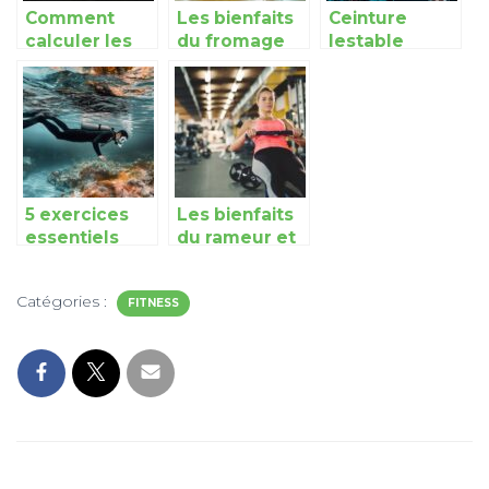
Comment
Les bienfaits
Ceinture
calculer les
du fromage
lestable
depenses
blanc après
Myprotein :
caloriques ?
un
votre allie
entraînement
pour des
sportif
exercices de
musculation
du bas du
corps plus
5 exercices
Les bienfaits
intenses
essentiels
du rameur et
pour
leur
renforcer vos
importance
Catégories :
capacites a
FITNESS
au quotidien
plonger en
apnee