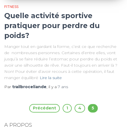
FITNESS
Quelle activité sportive
pratiquer pour perdre du
poids?
Manger tout en gardant la forme, c’est ce que recherche
de nombreuses personnes. Certaines d’entre elles, vont
jusqu’à se faire réduire l’estomac pour perdre du poids et
avoir une silhouette de rêve. Faut-il toujours en arriver là ?
Non! Pour éviter d’avoir recours à cette opération, il faut
manger équilibré
Lire la suite
Par
trailbroceliande
, il y a
7 ans
Pagination
Précédent
1
4
5
des
A PROPOS