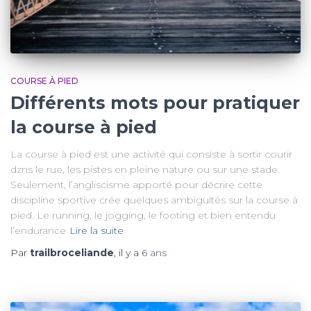
COURSE À PIED
Différents mots pour pratiquer
la course à pied
La course à pied est une activité qui consiste à sortir courir
dzns le rue, les pistes en pleine nature ou sur une stade.
Seulement, l’angliscisme apporté pour décrire cette
discipline sportive crée quelques ambiguïtés sur la course à
pied. Le running, le jogging, le footing et bien entendu
l’endurance
Lire la suite
Par
trailbroceliande
, il y a
6 ans