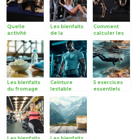
Quelle
Les bienfaits
Comment
activité
de la
calculer les
sportive
musculation
depenses
pratiquer
sur la santé
caloriques ?
pour perdre
du poids?
Les bienfaits
Ceinture
5 exercices
du fromage
lestable
essentiels
blanc après
Myprotein :
pour
un
votre allie
renforcer vos
entraînement
pour des
capacites a
sportif
exercices de
plonger en
musculation
apnee
du bas du
corps plus
Les bienfaits
Les bienfaits