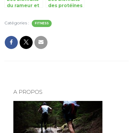
intenses
du rameur et
des protéines
leur
en poudre
importance
pour sportifs
Catégories :
au quotidien
FITNESS
fabriqués
dans les
Alpes
A PROPOS