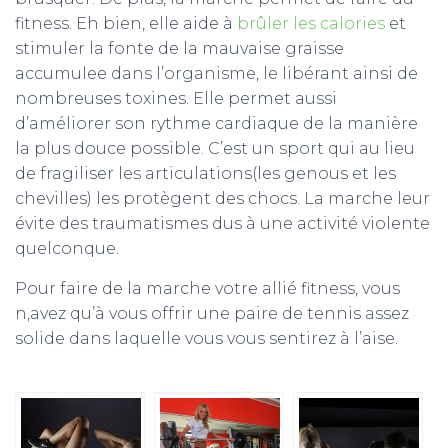
fitness. Eh bien, elle aide à
brûler les calories
et
stimuler la fonte de la mauvaise graisse
accumulee dans l’organisme, le libérant ainsi de
nombreuses toxines. Elle permet aussi
d’améliorer son rythme cardiaque de la manière
la plus douce possible. C’est un sport qui au lieu
de fragiliser les articulations(les genous et les
chevilles) les protègent des chocs. La marche leur
évite des traumatismes dus à une activité violente
quelconque.
Pour faire de la marche votre allié fitness, vous
n,avez qu’à vous offrir une paire de tennis assez
solide dans laquelle vous vous sentirez à l’aise.