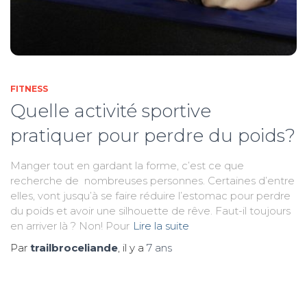
FITNESS
Quelle activité sportive
pratiquer pour perdre du poids?
Manger tout en gardant la forme, c’est ce que
recherche de nombreuses personnes. Certaines d’entre
elles, vont jusqu’à se faire réduire l’estomac pour perdre
du poids et avoir une silhouette de rêve. Faut-il toujours
en arriver là ? Non! Pour
Lire la suite
Par
trailbroceliande
, il y a
7 ans