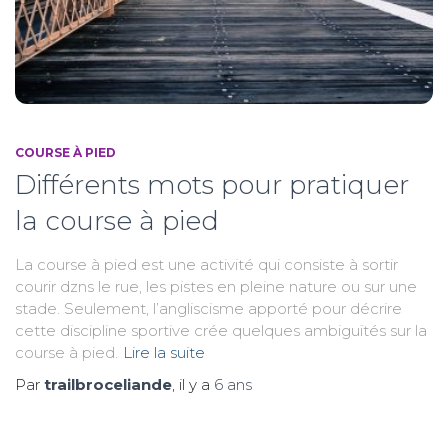
COURSE À PIED
Différents mots pour pratiquer
la course à pied
La course à pied est une activité qui consiste à sortir
courir dzns le rue, les pistes en pleine nature ou sur une
stade. Seulement, l’angliscisme apporté pour décrire
cette discipline sportive crée quelques ambiguïtés sur la
course à pied.
Lire la suite
Par
trailbroceliande
, il y a
6 ans