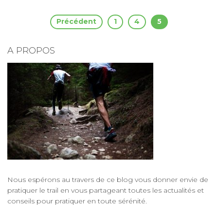
Pagination
Précédent
1
4
5
des
A PROPOS
publications
Nous espérons au travers de ce blog vous donner envie de
pratiquer le trail
en vous partageant
toutes les actualités
et
conseils pour pratiquer en toute sérénité
.