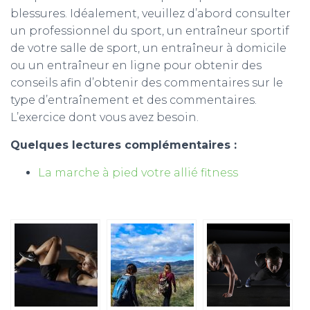
blessures. Idéalement, veuillez d’abord consulter
un professionnel du sport, un entraîneur sportif
de votre salle de sport, un entraîneur à domicile
ou un entraîneur en ligne pour obtenir des
conseils afin d’obtenir des commentaires sur le
type d’entraînement et des commentaires.
L’exercice dont vous avez besoin.
Quelques lectures complémentaires :
La marche à pied votre allié fitness