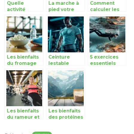
Quelle
La marche à
Comment
activité
pied votre
calculer les
sportive
allié fitness
depenses
pratiquer
caloriques ?
pour perdre
du poids?
Les bienfaits
Ceinture
5 exercices
du fromage
lestable
essentiels
blanc après
Myprotein :
pour
un
votre allie
renforcer vos
entraînement
pour des
capacites a
sportif
exercices de
plonger en
musculation
apnee
du bas du
corps plus
Les bienfaits
Les bienfaits
intenses
du rameur et
des protéines
leur
en poudre
importance
pour sportifs