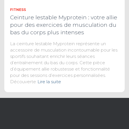
FITNESS
Ceinture lestable Myprotein : votre allie
pour des exercices de musculation du
bas du corps plus intenses
La ceinture lestable Myprotein représente un
accessoire de musculation incontournable pour les
sportifs souhaitant enrichir leurs séances
d’entraînement du bas du corps. Cette pièce
d’équipement allie robustesse et fonctionnalité
pour des sessions d’exercices personnalisées.
Découverte
Lire la suite