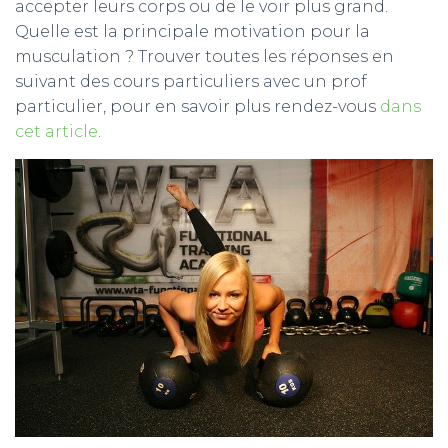
T
accepter leurs corps ou de le voir plus grand.
I
Quelle est la principale motivation pour la
O
musculation ? Trouver toutes les réponses en
N
suivant des cours particuliers avec un prof
particulier, pour en savoir plus rendez-vous
dans
cet article
.