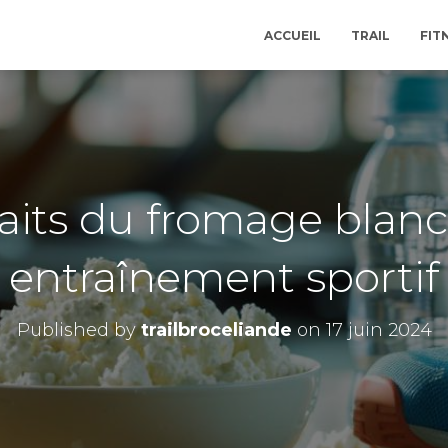
ACCUEIL
TRAIL
FIT
faits du fromage blanc
entraînement sportif
Published by
trailbroceliande
on
17 juin 2024