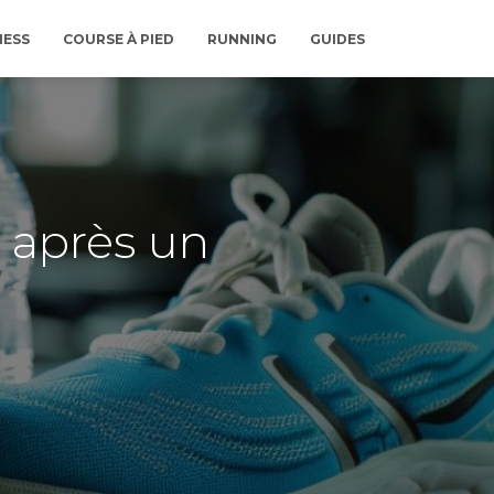
NESS
COURSE À PIED
RUNNING
GUIDES
 après un